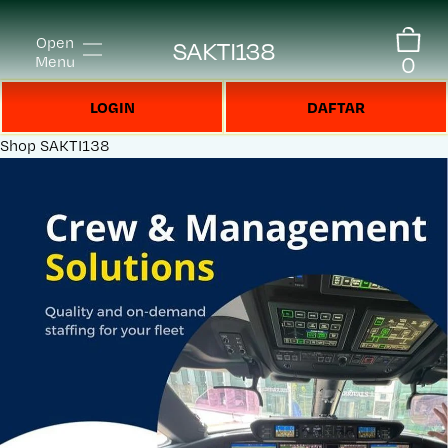
Open
SAKTI138
0
Menu
LOGIN
DAFTAR
Shop
SAKTI138