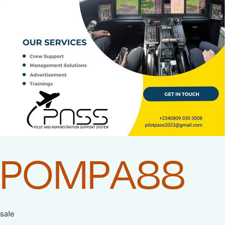
POMPA88
sale