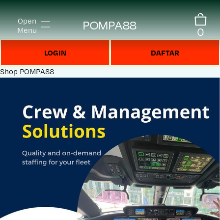
Open
POMPA88
0
Menu
LOGIN
DAFTAR
Shop
POMPA88