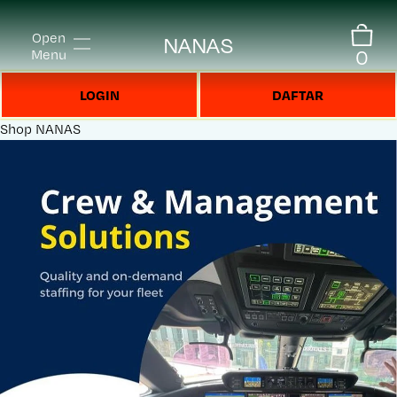
Open
NANAS
0
Menu
LOGIN
DAFTAR
Shop
NANAS