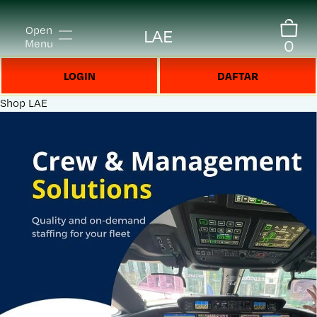
Open
LAE
0
Menu
LOGIN
DAFTAR
Shop
LAE