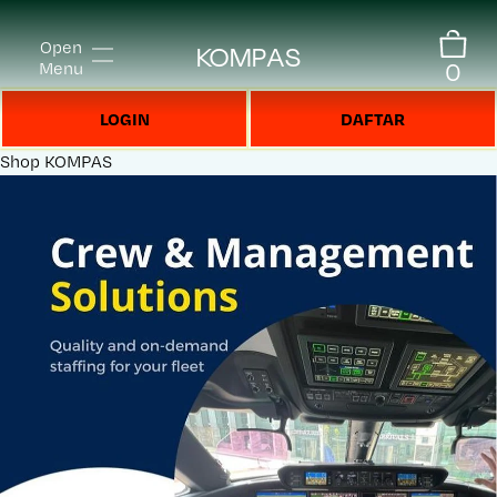
Open
KOMPAS
0
Menu
LOGIN
DAFTAR
Shop
KOMPAS