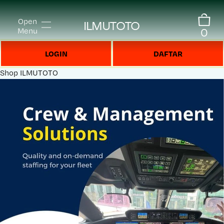
Open
ILMUTOTO
0
Menu
LOGIN
DAFTAR
Shop
ILMUTOTO