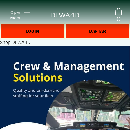
Open
DEWA4D
0
Menu
LOGIN
DAFTAR
Shop
DEWA4D