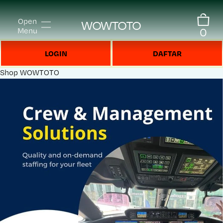
Open
WOWTOTO
0
Menu
LOGIN
DAFTAR
Shop
WOWTOTO