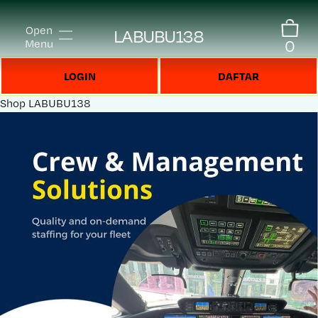
Open
LABUBU138
0
Menu
LOGIN
DAFTAR
Shop
LABUBU138