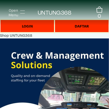
Open
UNTUNG368
0
Menu
LOGIN
DAFTAR
Shop
UNTUNG368