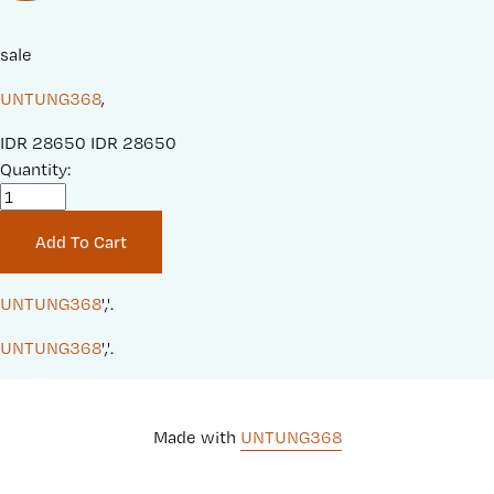
sale
UNTUNG368
,
S
IDR 28650
O
IDR 28650
a
Quantity:
r
l
i
e
g
Add To Cart
P
i
r
n
i
a
UNTUNG368
','.
c
l
UNTUNG368
','.
e
P
:
r
i
c
Made with 
UNTUNG368
e
: