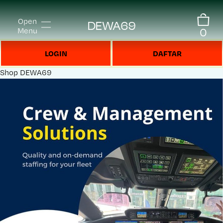
Open
DEWA69
0
Menu
LOGIN
DAFTAR
Shop
DEWA69