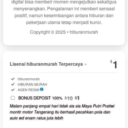
digital bisa memberi momen mengejutkan sekaligus
menyenangkan. Pengalaman ini memberi sensasi
positif, namun keseimbangan antara hiburan dan
pekerjaan utama tetap menjadi kunci.
Copyright © 2025 • hiburanmurah
Show More
1
$
Lisensi hiburanmurah Terpercaya
Lisensi
hibura
Terperc
Included:
hiburanmurah
SELECTED
Included:
HIBURAN MURAH
1
$
Included:
AGEN RESMI
Use, by
10
1
BONUS DEPOSIT 100%
$
$
you or
Malam panjang empat hari tidak sia sia Maya Putri Pratiwi
one
montir motor Tangerang itu berhasil pecahkan pola dan
client, in
auto wd enam ratus juta lebih
a single
end