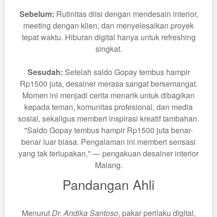
Sebelum:
Rutinitas diisi dengan mendesain interior,
meeting dengan klien, dan menyelesaikan proyek
tepat waktu. Hiburan digital hanya untuk refreshing
singkat.
Sesudah:
Setelah saldo Gopay tembus hampir
Rp1500 juta, desainer merasa sangat bersemangat.
Momen ini menjadi cerita menarik untuk dibagikan
kepada teman, komunitas profesional, dan media
sosial, sekaligus memberi inspirasi kreatif tambahan.
"Saldo Gopay tembus hampir Rp1500 juta benar-
benar luar biasa. Pengalaman ini memberi sensasi
yang tak terlupakan," — pengakuan desainer interior
Malang.
Pandangan Ahli
Menurut
Dr. Andika Santoso
, pakar perilaku digital,