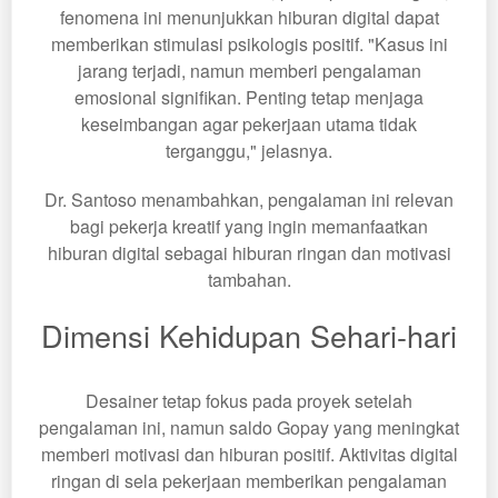
fenomena ini menunjukkan hiburan digital dapat
memberikan stimulasi psikologis positif. "Kasus ini
jarang terjadi, namun memberi pengalaman
emosional signifikan. Penting tetap menjaga
keseimbangan agar pekerjaan utama tidak
terganggu," jelasnya.
Dr. Santoso menambahkan, pengalaman ini relevan
bagi pekerja kreatif yang ingin memanfaatkan
hiburan digital sebagai hiburan ringan dan motivasi
tambahan.
Dimensi Kehidupan Sehari-hari
Desainer tetap fokus pada proyek setelah
pengalaman ini, namun saldo Gopay yang meningkat
memberi motivasi dan hiburan positif. Aktivitas digital
ringan di sela pekerjaan memberikan pengalaman