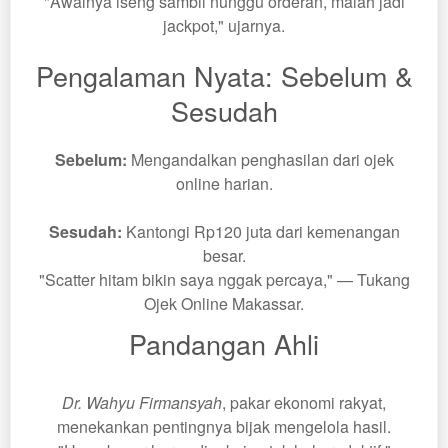
"Awalnya iseng sambil nunggu orderan, malah jadi
jackpot," ujarnya.
Pengalaman Nyata: Sebelum &
Sesudah
Sebelum:
Mengandalkan penghasilan dari ojek
online harian.
Sesudah:
Kantongi Rp120 juta dari kemenangan
besar.
"Scatter hitam bikin saya nggak percaya," — Tukang
Ojek Online Makassar.
Pandangan Ahli
Dr. Wahyu Firmansyah
, pakar ekonomi rakyat,
menekankan pentingnya bijak mengelola hasil.