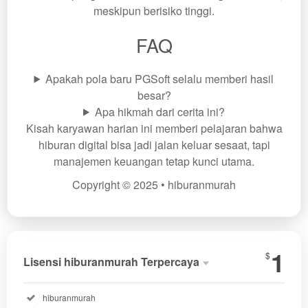
meskipun berisiko tinggi.
FAQ
Apakah pola baru PGSoft selalu memberi hasil
besar?
Apa hikmah dari cerita ini?
Kisah karyawan harian ini memberi pelajaran bahwa
hiburan digital bisa jadi jalan keluar sesaat, tapi
manajemen keuangan tetap kunci utama.
Copyright © 2025 • hiburanmurah
Show More
1
$
Lisensi hiburanmurah Terpercaya
Lisensi
hibura
Terperc
Included:
hiburanmurah
SELECTED