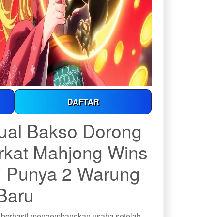
DAFTAR
jual Bakso Dorong
erkat Mahjong Wins
ni Punya 2 Warung
Baru
, berhasil mengembangkan usaha setelah