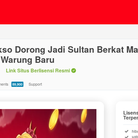
kso Dorong Jadi Sultan Berkat M
2 Warung Baru
Link Situs Berlisensi Resmi
ents
Support
89,900
Lisen
Terpe
Incl
hib
Incl
HI