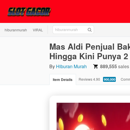
hiburanmurah
hiburanmurah
VIRAL
GACOR
Mas Aldi Penjual Ba
Hingga Kini Punya 
By
Hiburan Murah
889,555
sales
4.90
Reviews
4.90
Comm
Item Details
900,000
stars