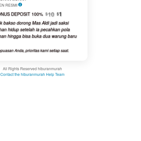
luded:
EN RESMI
The total price includes the item
buyer fee.
10
1
NUS DEPOSIT 100%
$
$
 bakso dorong Mas Aldi jadi saksi
View
an hidup setelah ia pecahkan pola
license
nan hingga bisa buka dua warung baru
details
puasan Anda, prioritas kami setiap saat.
All Rights Reserved hiburanmurah
Contact the hiburanmurah Help Team