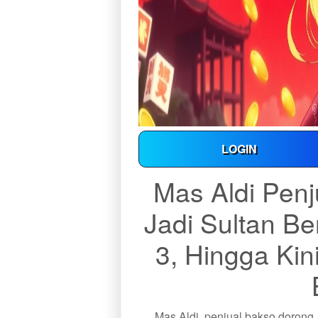
LOGIN
Mas Aldi Pen
Jadi Sultan B
3, Hingga Ki
Mas Aldi, penjual bakso dorong