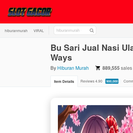
hiburanmurah
hiburanmurah
VIRAL
GACOR
Bu Sari Jual Nasi 
Ways
By
Hiburan Murah
889,555
sales
4.90
Reviews
4.90
Comm
Item Details
900,000
stars