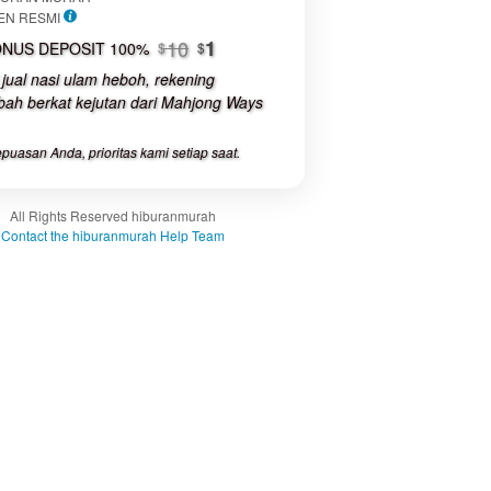
luded:
EN RESMI
The total price includes the item
buyer fee.
10
1
NUS DEPOSIT 100%
$
$
 jual nasi ulam heboh, rekening
View
ah berkat kejutan dari Mahjong Ways
license
details
puasan Anda, prioritas kami setiap saat.
All Rights Reserved hiburanmurah
Contact the hiburanmurah Help Team