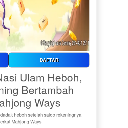
DAFTAR
 Nasi Ulam Heboh,
ning Bertambah
Mahjong Ways
ndadak heboh setelah saldo rekeningnya
erkat Mahjong Ways.