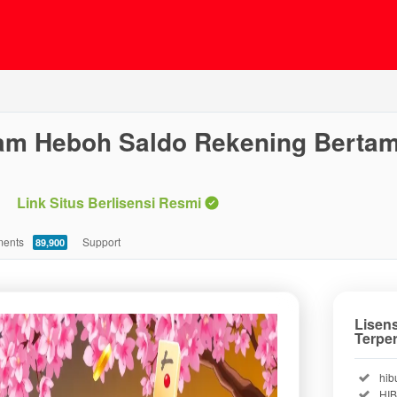
Ulam Heboh Saldo Rekening Berta
Link Situs Berlisensi Resmi
ents
Support
89,900
Lisen
Terpe
Incl
hib
Incl
HI