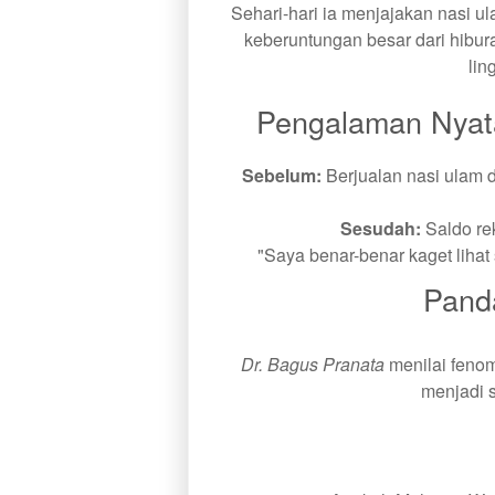
Sehari-hari ia menjajakan nasi u
keberuntungan besar dari hibura
lin
Pengalaman Nyat
Sebelum:
Berjualan nasi ulam d
Sesudah:
Saldo rek
"Saya benar-benar kaget lihat 
Pand
Dr. Bagus Pranata
menilai fenom
menjadi s