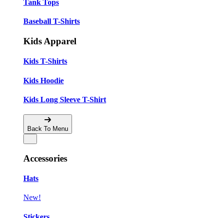
Tank Tops
Baseball T-Shirts
Kids Apparel
Kids T-Shirts
Kids Hoodie
Kids Long Sleeve T-Shirt
Back To Menu
Accessories
Hats
New!
Stickers