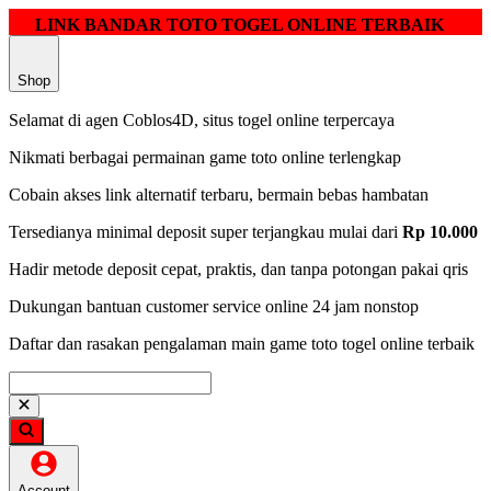
LINK BANDAR TOTO TOGEL ONLINE TERBAIK
Shop
Selamat di agen Coblos4D, situs togel online terpercaya
Nikmati berbagai permainan game toto online terlengkap
Cobain akses link alternatif terbaru, bermain bebas hambatan
Tersedianya minimal deposit super terjangkau mulai dari
Rp 10.000
Hadir metode deposit cepat, praktis, dan tanpa potongan pakai qris
Dukungan bantuan customer service online 24 jam nonstop
Daftar dan rasakan pengalaman main game toto togel online terbaik
Account