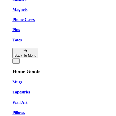
Magnets
Phone Cases
Pins
Totes
Back To Menu
Home Goods
Mugs
Tapestries
Wall Art
Pillows