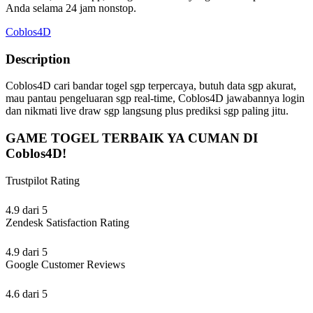
Anda selama 24 jam nonstop.
Coblos4D
Description
Coblos4D cari bandar togel sgp terpercaya, butuh data sgp akurat,
mau pantau pengeluaran sgp real-time, Coblos4D jawabannya login
dan nikmati live draw sgp langsung plus prediksi sgp paling jitu.
GAME TOGEL TERBAIK YA CUMAN DI
Coblos4D!
Trustpilot Rating
4.9 dari 5
Zendesk Satisfaction Rating
4.9 dari 5
Google Customer Reviews
4.6 dari 5