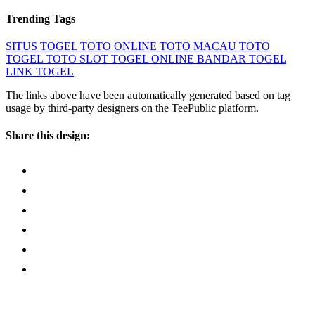
Trending Tags
SITUS TOGEL
TOTO ONLINE
TOTO MACAU
TOTO
TOGEL
TOTO SLOT
TOGEL ONLINE
BANDAR TOGEL
LINK TOGEL
The links above have been automatically generated based on tag
usage by third-party designers on the TeePublic platform.
Share this design: