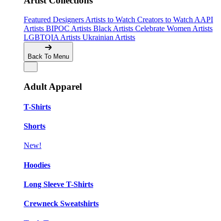
Artist Collections
Featured Designers
Artists to Watch
Creators to Watch
AAPI
Artists
BIPOC Artists
Black Artists
Celebrate Women Artists
LGBTQIA Artists
Ukrainian Artists
Back To Menu
Adult Apparel
T-Shirts
Shorts
New!
Hoodies
Long Sleeve T-Shirts
Crewneck Sweatshirts