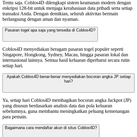
Tentu saja. Coblos4D dilengkapi sistem keamanan modern dengan
enkripsi 128-bit untuk menjaga kerahasiaan data pribadi serta setiap
transaksi Anda. Dengan demikian, seluruh aktivitas bermain
berlangsung dengan aman dan nyaman.
Pasaran togel apa saja yang tersedia di Coblos4D?
Coblos4D menyediakan beragam pasaran togel populer seperti
Singapore, Hongkong, Sydney, Macau, hingga pasaran lokal dan
internasional lainnya. Semua hasil keluaran diperbarui secara rutin
setiap hari.
Apakah Coblos4D benar-benar menyediakan bocoran angka JP setiap
hari?
Ya, setiap hari Coblos4D membagikan bocoran angka Jackpot (JP)
yang disusun berdasarkan analisis data dan pola keluaran
sebelumnya, guna membantu meningkatkan peluang kemenangan
para pemain.
Bagaimana cara mendaftar akun di situs Coblos4D?