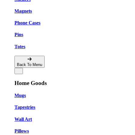
Magnets
Phone Cases
Pins
Totes
Back To Menu
Home Goods
Mugs
Tapestries
Wall Art
Pillows