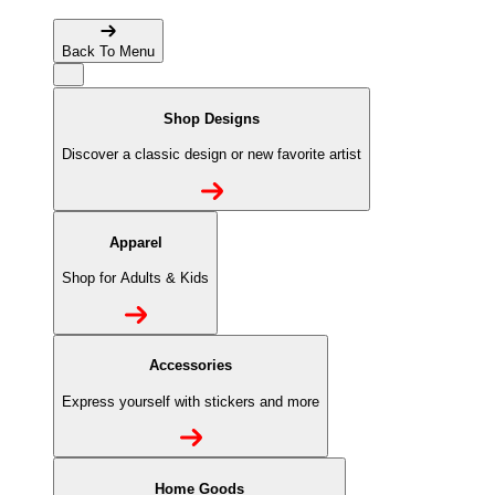
Back To Menu
Shop Designs
Discover a classic design or new favorite artist
Apparel
Shop for Adults & Kids
Accessories
Express yourself with stickers and more
Home Goods