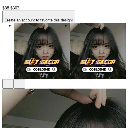
$88
$303
Create an account to favorite this design!