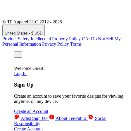
© TP Apparel LLC 2012 - 2025
United States - $ USD
Product Safety
Intellectual Property Policy
CA: Do Not Sell My
Personal Information
Privacy Policy
Terms
Welcome Guest!
Log In
Sign Up
Create an account to save your favorite designs for viewing
anytime, on any device.
Create an Account
Artist Sign Up
About TeePublic
Social
Responsibility
Create Account