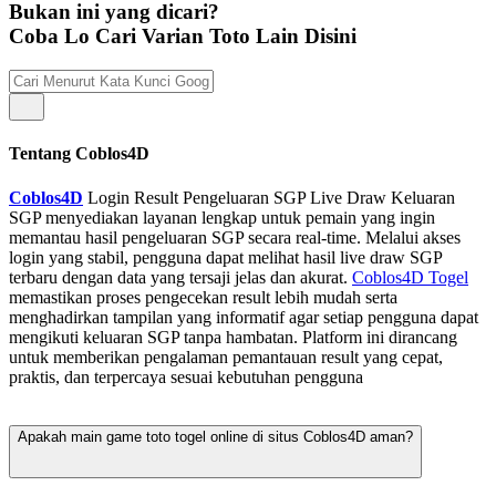
Bukan ini yang dicari?
Coba Lo Cari Varian Toto Lain Disini
Tentang Coblos4D
Coblos4D
Login Result Pengeluaran SGP Live Draw Keluaran
SGP menyediakan layanan lengkap untuk pemain yang ingin
memantau hasil pengeluaran SGP secara real-time. Melalui akses
login yang stabil, pengguna dapat melihat hasil live draw SGP
terbaru dengan data yang tersaji jelas dan akurat.
Coblos4D Togel
memastikan proses pengecekan result lebih mudah serta
menghadirkan tampilan yang informatif agar setiap pengguna dapat
mengikuti keluaran SGP tanpa hambatan. Platform ini dirancang
untuk memberikan pengalaman pemantauan result yang cepat,
praktis, dan terpercaya sesuai kebutuhan pengguna
Apakah main game toto togel online di situs Coblos4D aman?