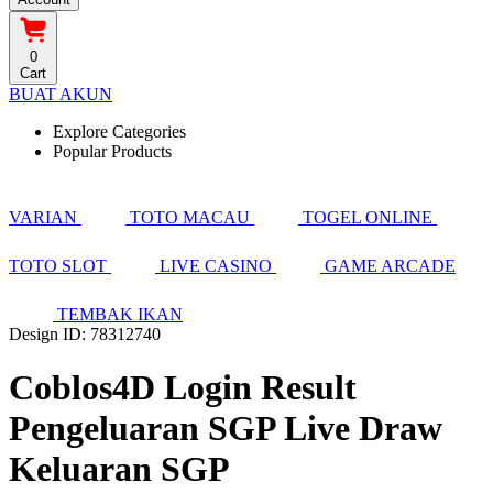
0
Cart
BUAT AKUN
Explore Categories
Popular Products
VARIAN
TOTO MACAU
TOGEL ONLINE
TOTO SLOT
LIVE CASINO
GAME ARCADE
TEMBAK IKAN
Design ID: 78312740
Coblos4D Login Result
Pengeluaran SGP Live Draw
Keluaran SGP