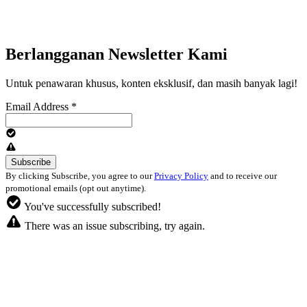
Berlangganan Newsletter Kami
Untuk penawaran khusus, konten eksklusif, dan masih banyak lagi!
Email Address
*
By clicking Subscribe, you agree to our
Privacy Policy
and to receive our
promotional emails (opt out anytime).
You've successfully subscribed!
There was an issue subscribing, try again.