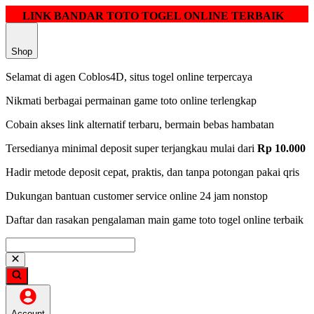
LINK BANDAR TOTO TOGEL ONLINE TERBAIK
Shop
Selamat di agen Coblos4D, situs togel online terpercaya
Nikmati berbagai permainan game toto online terlengkap
Cobain akses link alternatif terbaru, bermain bebas hambatan
Tersedianya minimal deposit super terjangkau mulai dari
Rp 10.000
Hadir metode deposit cepat, praktis, dan tanpa potongan pakai qris
Dukungan bantuan customer service online 24 jam nonstop
Daftar dan rasakan pengalaman main game toto togel online terbaik
Account