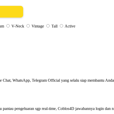
um
V-Neck
Vintage
Tall
Active
e Chat, WhatsApp, Telegram Official yang selalu siap membantu Anda
u pantau pengeluaran sgp real-time, Coblos4D jawabannya login dan nik