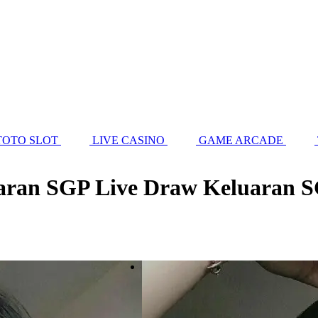
TOTO SLOT
LIVE CASINO
GAME ARCADE
uaran SGP Live Draw Keluaran 