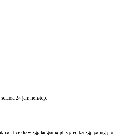
 selama 24 jam nonstop.
mati live draw sgp langsung plus prediksi sgp paling jitu.