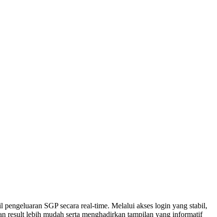
ngeluaran SGP secara real-time. Melalui akses login yang stabil,
 result lebih mudah serta menghadirkan tampilan yang informatif