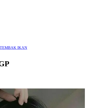
TEMBAK IKAN
SGP