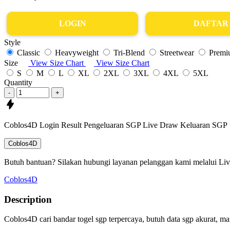
LOGIN
DAFTAR
Style
Classic
Heavyweight
Tri-Blend
Streetwear
Premi
Size
View Size Chart
View Size Chart
S
M
L
XL
2XL
3XL
4XL
5XL
Quantity
-
+
Coblos4D Login Result Pengeluaran SGP Live Draw Keluaran SGP
Coblos4D
Butuh bantuan? Silakan hubungi layanan pelanggan kami melalui Liv
Coblos4D
Description
Coblos4D cari bandar togel sgp terpercaya, butuh data sgp akurat, ma