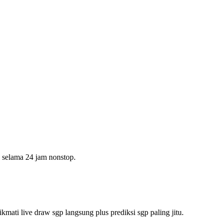
 selama 24 jam nonstop.
mati live draw sgp langsung plus prediksi sgp paling jitu.