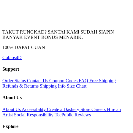
TAKUT RUNGKAD? SANTAI KAMI SUDAH SIAPIN
BANYAK EVENT BONUS MENARIK.
100% DAPAT CUAN
Coblos4D
Support
Order Status
Contact Us
Coupon Codes
FAQ
Free Shipping
Refunds & Returns
Shipping Info
Size Chart
About Us
About Us
Accessibility
Create a Dashery Store
Careers
Hire an
Artist
Social Responsibility
TeePublic Reviews
Explore