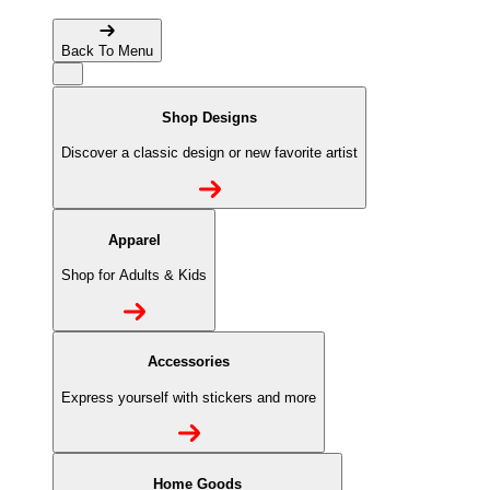
Back To Menu
Shop Designs
Discover a classic design or new favorite artist
Apparel
Shop for Adults & Kids
Accessories
Express yourself with stickers and more
Home Goods