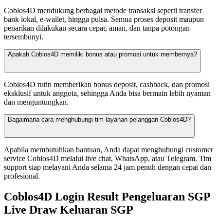
Coblos4D mendukung berbagai metode transaksi seperti transfer
bank lokal, e-wallet, hingga pulsa. Semua proses deposit maupun
penarikan dilakukan secara cepat, aman, dan tanpa potongan
tersembunyi.
Apakah Coblos4D memiliki bonus atau promosi untuk membernya?
Coblos4D rutin memberikan bonus deposit, cashback, dan promosi
eksklusif untuk anggota, sehingga Anda bisa bermain lebih nyaman
dan menguntungkan.
Bagaimana cara menghubungi tim layanan pelanggan Coblos4D?
Apabila membutuhkan bantuan, Anda dapat menghubungi customer
service Coblos4D melalui live chat, WhatsApp, atau Telegram. Tim
support siap melayani Anda selama 24 jam penuh dengan cepat dan
profesional.
Coblos4D Login Result Pengeluaran SGP
Live Draw Keluaran SGP