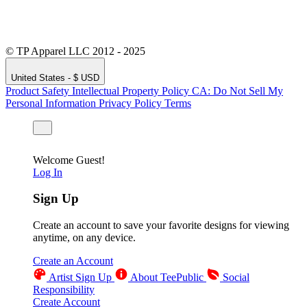
© TP Apparel LLC 2012 - 2025
United States - $ USD
Product Safety
Intellectual Property Policy
CA: Do Not Sell My
Personal Information
Privacy Policy
Terms
Welcome Guest!
Log In
Sign Up
Create an account to save your favorite designs for viewing
anytime, on any device.
Create an Account
Artist Sign Up
About TeePublic
Social
Responsibility
Create Account