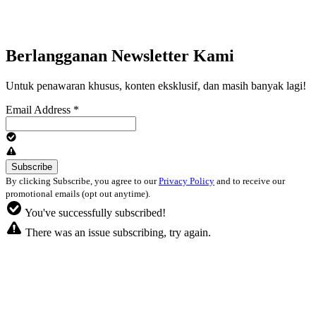
Berlangganan Newsletter Kami
Untuk penawaran khusus, konten eksklusif, dan masih banyak lagi!
Email Address
*
By clicking Subscribe, you agree to our
Privacy Policy
and to receive our
promotional emails (opt out anytime).
You've successfully subscribed!
There was an issue subscribing, try again.