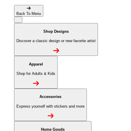
Back To Menu
Shop Designs
Discover a classic design or new favorite artist
Apparel
Shop for Adults & Kids
Accessories
Express yourself with stickers and more
Home Goods