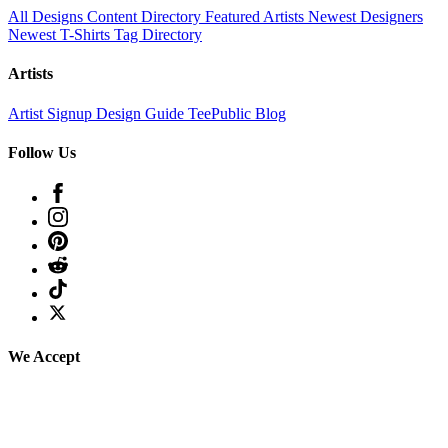
All Designs
Content Directory
Featured Artists
Newest Designers
Newest T-Shirts
Tag Directory
Artists
Artist Signup
Design Guide
TeePublic Blog
Follow Us
We Accept