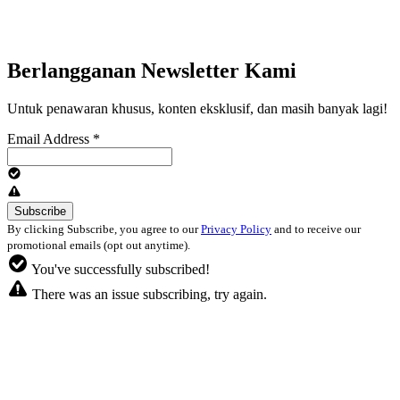
Berlangganan Newsletter Kami
Untuk penawaran khusus, konten eksklusif, dan masih banyak lagi!
Email Address
*
By clicking Subscribe, you agree to our
Privacy Policy
and to receive our
promotional emails (opt out anytime).
You've successfully subscribed!
There was an issue subscribing, try again.