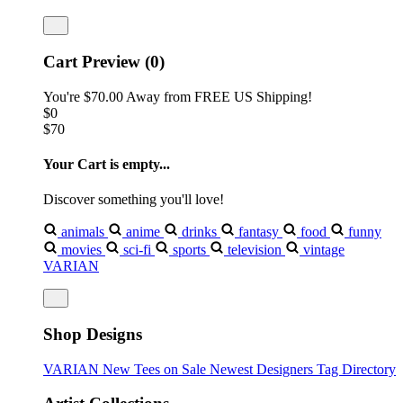
Cart Preview (0)
You're
$70.00
Away from
FREE US Shipping!
$0
$70
Your Cart is empty...
Discover something you'll love!
animals
anime
drinks
fantasy
food
funny
movies
sci-fi
sports
television
vintage
VARIAN
Shop Designs
VARIAN
New Tees on Sale
Newest Designers
Tag Directory