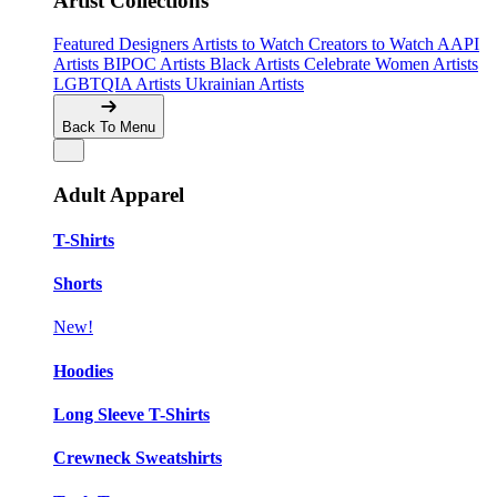
Artist Collections
Featured Designers
Artists to Watch
Creators to Watch
AAPI
Artists
BIPOC Artists
Black Artists
Celebrate Women Artists
LGBTQIA Artists
Ukrainian Artists
Back To Menu
Adult Apparel
T-Shirts
Shorts
New!
Hoodies
Long Sleeve T-Shirts
Crewneck Sweatshirts