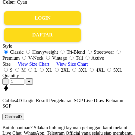
Color:
Cyan
LOGIN
DAFTAR
Style
Classic
Heavyweight
Tri-Blend
Streetwear
Premium
V-Neck
Vintage
Tall
Active
Size
View Size Chart
View Size Chart
S
M
L
XL
2XL
3XL
4XL
5XL
Quantity
-
+
Coblos4D Login Result Pengeluaran SGP Live Draw Keluaran
SGP
Coblos4D
Butuh bantuan? Silakan hubungi layanan pelanggan kami melalui
Live Chat, WhatsApp, Telegram Official yang selalu siap membantu