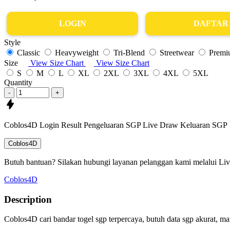
LOGIN
DAFTAR
Style
Classic
Heavyweight
Tri-Blend
Streetwear
Premi
Size
View Size Chart
View Size Chart
S
M
L
XL
2XL
3XL
4XL
5XL
Quantity
-
+
Coblos4D Login Result Pengeluaran SGP Live Draw Keluaran SGP
Coblos4D
Butuh bantuan? Silakan hubungi layanan pelanggan kami melalui Liv
Coblos4D
Description
Coblos4D cari bandar togel sgp terpercaya, butuh data sgp akurat, ma