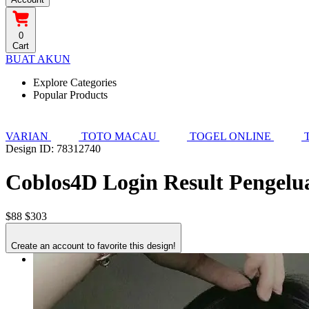
0
Cart
BUAT AKUN
Explore Categories
Popular Products
VARIAN
TOTO MACAU
TOGEL ONLINE
Design ID: 78312740
Coblos4D Login Result Pengel
$88
$303
Create an account to favorite this design!