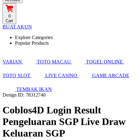
0
Cart
BUAT AKUN
Explore Categories
Popular Products
VARIAN
TOTO MACAU
TOGEL ONLINE
TOTO SLOT
LIVE CASINO
GAME ARCADE
TEMBAK IKAN
Design ID: 78312740
Coblos4D Login Result
Pengeluaran SGP Live Draw
Keluaran SGP