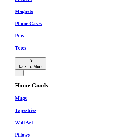
Magnets
Phone Cases
Pins
Totes
Back To Menu
Home Goods
Mugs
Tapestries
Wall Art
Pillows