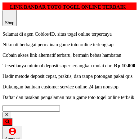
LINK BANDAR TOTO TOGEL ONLINE TERBAIK
Shop
Selamat di agen Coblos4D, situs togel online terpercaya
Nikmati berbagai permainan game toto online terlengkap
Cobain akses link alternatif terbaru, bermain bebas hambatan
Tersedianya minimal deposit super terjangkau mulai dari
Rp 10.000
Hadir metode deposit cepat, praktis, dan tanpa potongan pakai qris
Dukungan bantuan customer service online 24 jam nonstop
Daftar dan rasakan pengalaman main game toto togel online terbaik
Account