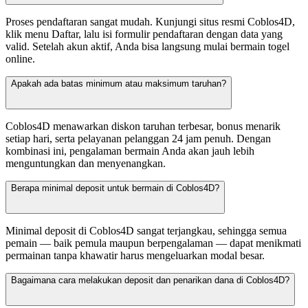
Proses pendaftaran sangat mudah. Kunjungi situs resmi Coblos4D,
klik menu Daftar, lalu isi formulir pendaftaran dengan data yang
valid. Setelah akun aktif, Anda bisa langsung mulai bermain togel
online.
Apakah ada batas minimum atau maksimum taruhan?
Coblos4D menawarkan diskon taruhan terbesar, bonus menarik
setiap hari, serta pelayanan pelanggan 24 jam penuh. Dengan
kombinasi ini, pengalaman bermain Anda akan jauh lebih
menguntungkan dan menyenangkan.
Berapa minimal deposit untuk bermain di Coblos4D?
Minimal deposit di Coblos4D sangat terjangkau, sehingga semua
pemain — baik pemula maupun berpengalaman — dapat menikmati
permainan tanpa khawatir harus mengeluarkan modal besar.
Bagaimana cara melakukan deposit dan penarikan dana di Coblos4D?