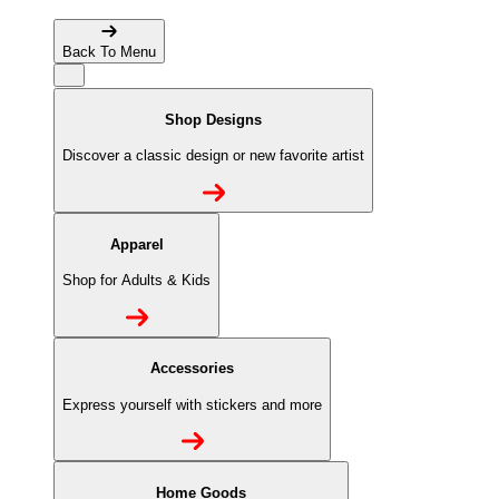
Back To Menu
Shop Designs
Discover a classic design or new favorite artist
Apparel
Shop for Adults & Kids
Accessories
Express yourself with stickers and more
Home Goods