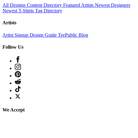
All Designs
Content Directory
Featured Artists
Newest Designers
Newest T-Shirts
Tag Directory
Artists
Artist Signup
Design Guide
TeePublic Blog
Follow Us
We Accept