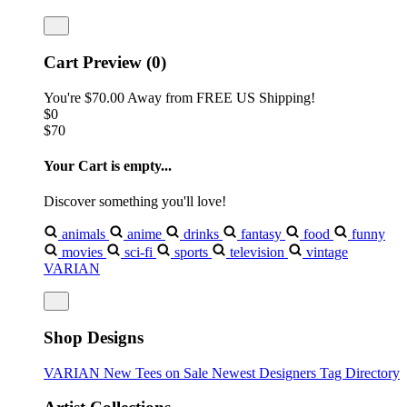
Cart Preview (0)
You're
$70.00
Away from
FREE US Shipping!
$0
$70
Your Cart is empty...
Discover something you'll love!
animals
anime
drinks
fantasy
food
funny
movies
sci-fi
sports
television
vintage
VARIAN
Shop Designs
VARIAN
New Tees on Sale
Newest Designers
Tag Directory