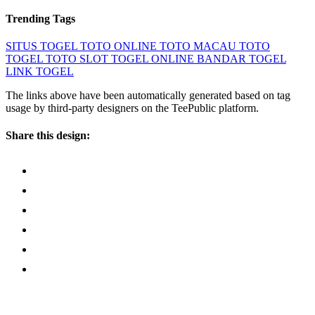
Trending Tags
SITUS TOGEL
TOTO ONLINE
TOTO MACAU
TOTO
TOGEL
TOTO SLOT
TOGEL ONLINE
BANDAR TOGEL
LINK TOGEL
The links above have been automatically generated based on tag
usage by third-party designers on the TeePublic platform.
Share this design: