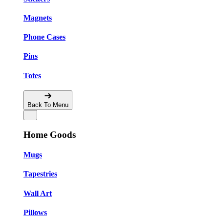
Magnets
Phone Cases
Pins
Totes
Back To Menu
Home Goods
Mugs
Tapestries
Wall Art
Pillows