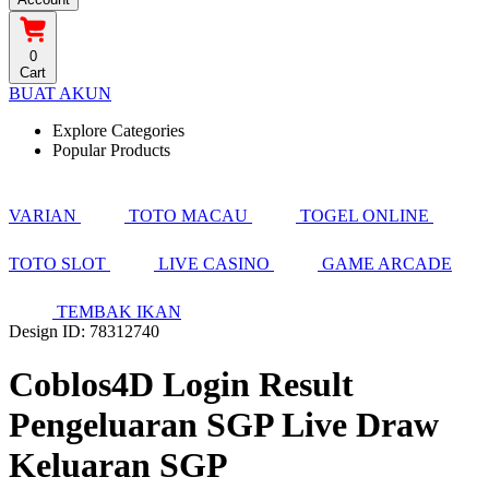
0
Cart
BUAT AKUN
Explore Categories
Popular Products
VARIAN
TOTO MACAU
TOGEL ONLINE
TOTO SLOT
LIVE CASINO
GAME ARCADE
TEMBAK IKAN
Design ID: 78312740
Coblos4D Login Result
Pengeluaran SGP Live Draw
Keluaran SGP