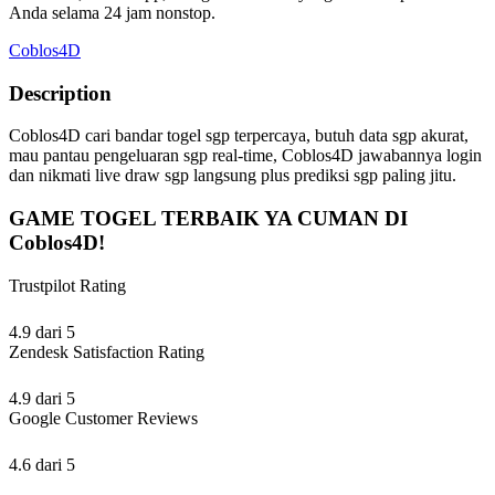
Anda selama 24 jam nonstop.
Coblos4D
Description
Coblos4D cari bandar togel sgp terpercaya, butuh data sgp akurat,
mau pantau pengeluaran sgp real-time, Coblos4D jawabannya login
dan nikmati live draw sgp langsung plus prediksi sgp paling jitu.
GAME TOGEL TERBAIK YA CUMAN DI
Coblos4D!
Trustpilot Rating
4.9 dari 5
Zendesk Satisfaction Rating
4.9 dari 5
Google Customer Reviews
4.6 dari 5