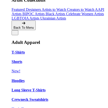
Artist Collections
Featured Designers
Artists to Watch
Creators to Watch
AAPI
Artists
BIPOC Artists
Black Artists
Celebrate Women Artists
LGBTQIA Artists
Ukrainian Artists
Back To Menu
Adult Apparel
T-Shirts
Shorts
New!
Hoodies
Long Sleeve T-Shirts
Crewneck Sweatshirts