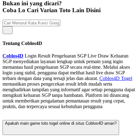
Bukan ini yang dicari?
Coba Lo Cari Varian Toto Lain Disini
Tentang Coblos4D
Coblos4D
Login Result Pengeluaran SGP Live Draw Keluaran
SGP menyediakan layanan lengkap untuk pemain yang ingin
memantau hasil pengeluaran SGP secara real-time. Melalui akses
login yang stabil, pengguna dapat melihat hasil live draw SGP
terbaru dengan data yang tersaji jelas dan akurat.
Coblos4D Togel
memastikan proses pengecekan result lebih mudah serta
menghadirkan tampilan yang informatif agar setiap pengguna dapat
mengikuti keluaran SGP tanpa hambatan. Platform ini dirancang
untuk memberikan pengalaman pemantauan result yang cepat,
praktis, dan terpercaya sesuai kebutuhan pengguna
Apakah main game toto togel online di situs Coblos4D aman?