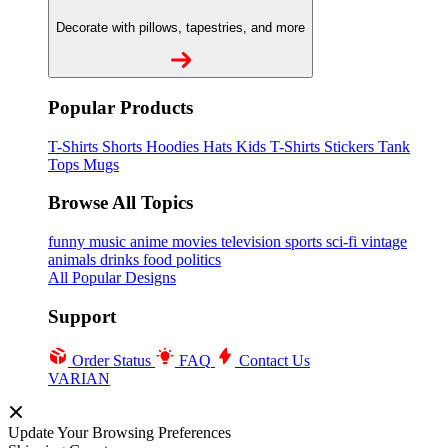
Decorate with pillows, tapestries, and more
Popular Products
T-Shirts
Shorts
Hoodies
Hats
Kids T-Shirts
Stickers
Tank
Tops
Mugs
Browse All Topics
funny
music
anime
movies
television
sports
sci-fi
vintage
animals
drinks
food
politics
All Popular Designs
Support
Order Status
FAQ
Contact Us
VARIAN
Update Your Browsing Preferences