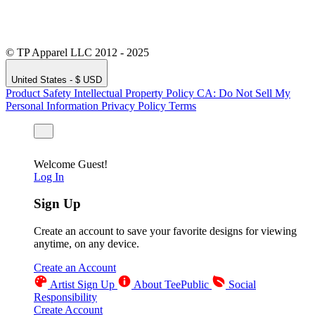
© TP Apparel LLC 2012 - 2025
United States - $ USD
Product Safety
Intellectual Property Policy
CA: Do Not Sell My
Personal Information
Privacy Policy
Terms
Welcome Guest!
Log In
Sign Up
Create an account to save your favorite designs for viewing
anytime, on any device.
Create an Account
Artist Sign Up
About TeePublic
Social
Responsibility
Create Account