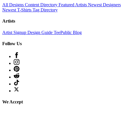
All Designs
Content Directory
Featured Artists
Newest Designers
Newest T-Shirts
Tag Directory
Artists
Artist Signup
Design Guide
TeePublic Blog
Follow Us
We Accept