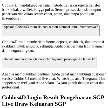
Coblos4D mendukung berbagai metode transaksi seperti transfer
bank lokal, e-wallet, hingga pulsa. Semua proses deposit maupun
penarikan dilakukan secara cepat, aman, dan tanpa potongan
tersembunyi.
Apakah Coblos4D memiliki bonus atau promosi untuk membernya?
Coblos4D rutin memberikan bonus deposit, cashback, dan promosi
eksklusif untuk anggota, sehingga Anda bisa bermain lebih nyaman
dan menguntungkan.
Bagaimana cara menghubungi tim layanan pelanggan Coblos4D?
Apabila membutuhkan bantuan, Anda dapat menghubungi customer
service Coblos4D melalui live chat, WhatsApp, atau Telegram. Tim
support siap melayani Anda selama 24 jam penuh dengan cepat dan
profesional.
Coblos4D Login Result Pengeluaran SGP
Live Draw Keluaran SGP