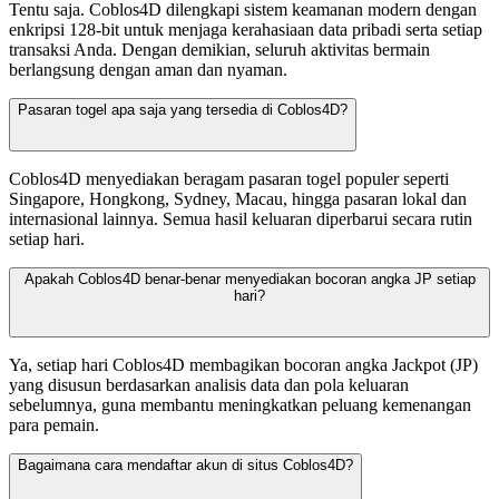
Tentu saja. Coblos4D dilengkapi sistem keamanan modern dengan
enkripsi 128-bit untuk menjaga kerahasiaan data pribadi serta setiap
transaksi Anda. Dengan demikian, seluruh aktivitas bermain
berlangsung dengan aman dan nyaman.
Pasaran togel apa saja yang tersedia di Coblos4D?
Coblos4D menyediakan beragam pasaran togel populer seperti
Singapore, Hongkong, Sydney, Macau, hingga pasaran lokal dan
internasional lainnya. Semua hasil keluaran diperbarui secara rutin
setiap hari.
Apakah Coblos4D benar-benar menyediakan bocoran angka JP setiap
hari?
Ya, setiap hari Coblos4D membagikan bocoran angka Jackpot (JP)
yang disusun berdasarkan analisis data dan pola keluaran
sebelumnya, guna membantu meningkatkan peluang kemenangan
para pemain.
Bagaimana cara mendaftar akun di situs Coblos4D?