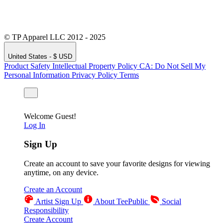
© TP Apparel LLC 2012 - 2025
United States - $ USD
Product Safety
Intellectual Property Policy
CA: Do Not Sell My
Personal Information
Privacy Policy
Terms
Welcome Guest!
Log In
Sign Up
Create an account to save your favorite designs for viewing
anytime, on any device.
Create an Account
Artist Sign Up
About TeePublic
Social
Responsibility
Create Account