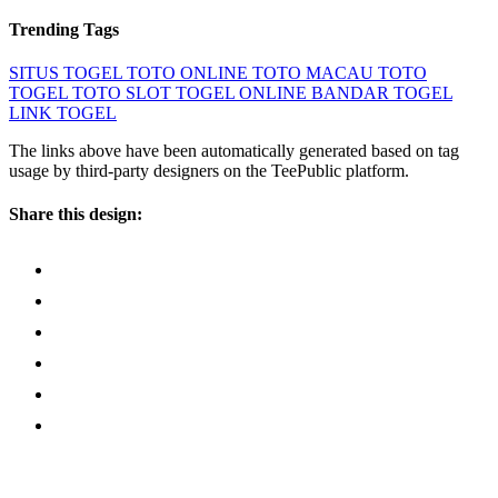
Trending Tags
SITUS TOGEL
TOTO ONLINE
TOTO MACAU
TOTO
TOGEL
TOTO SLOT
TOGEL ONLINE
BANDAR TOGEL
LINK TOGEL
The links above have been automatically generated based on tag
usage by third-party designers on the TeePublic platform.
Share this design: