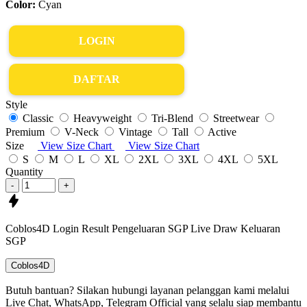
Color:
Cyan
LOGIN
DAFTAR
Style
Classic
Heavyweight
Tri-Blend
Streetwear
Premium
V-Neck
Vintage
Tall
Active
Size
View Size Chart
View Size Chart
S
M
L
XL
2XL
3XL
4XL
5XL
Quantity
-
+
Coblos4D Login Result Pengeluaran SGP Live Draw Keluaran
SGP
Coblos4D
Butuh bantuan? Silakan hubungi layanan pelanggan kami melalui
Live Chat, WhatsApp, Telegram Official yang selalu siap membantu