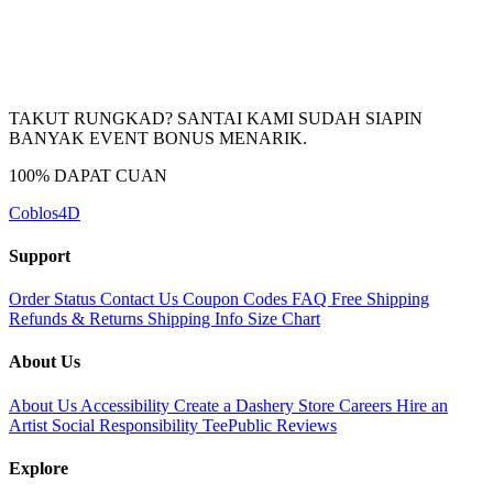
TAKUT RUNGKAD? SANTAI KAMI SUDAH SIAPIN
BANYAK EVENT BONUS MENARIK.
100% DAPAT CUAN
Coblos4D
Support
Order Status
Contact Us
Coupon Codes
FAQ
Free Shipping
Refunds & Returns
Shipping Info
Size Chart
About Us
About Us
Accessibility
Create a Dashery Store
Careers
Hire an
Artist
Social Responsibility
TeePublic Reviews
Explore