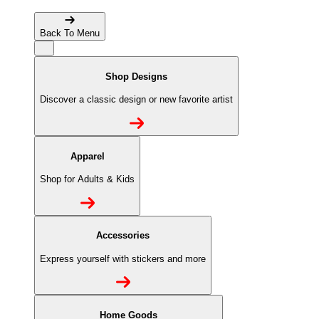
Back To Menu
Shop Designs
Discover a classic design or new favorite artist
Apparel
Shop for Adults & Kids
Accessories
Express yourself with stickers and more
Home Goods