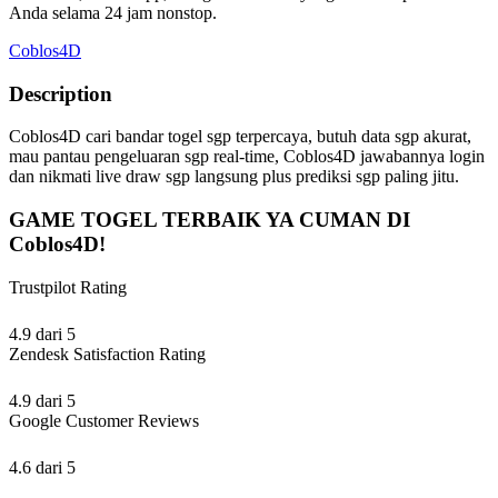
Anda selama 24 jam nonstop.
Coblos4D
Description
Coblos4D cari bandar togel sgp terpercaya, butuh data sgp akurat,
mau pantau pengeluaran sgp real-time, Coblos4D jawabannya login
dan nikmati live draw sgp langsung plus prediksi sgp paling jitu.
GAME TOGEL TERBAIK YA CUMAN DI
Coblos4D!
Trustpilot Rating
4.9 dari 5
Zendesk Satisfaction Rating
4.9 dari 5
Google Customer Reviews
4.6 dari 5