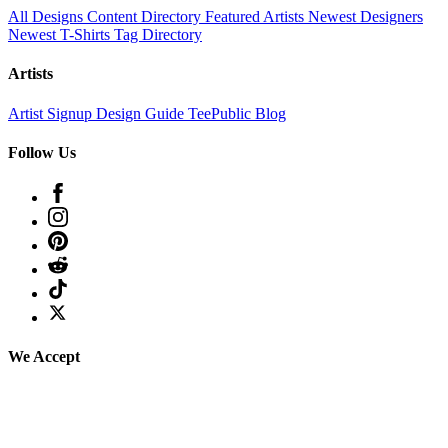
All Designs
Content Directory
Featured Artists
Newest Designers
Newest T-Shirts
Tag Directory
Artists
Artist Signup
Design Guide
TeePublic Blog
Follow Us
We Accept