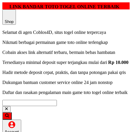
LINK BANDAR TOTO TOGEL ONLINE TERBAIK
Shop
Selamat di agen Coblos4D, situs togel online terpercaya
Nikmati berbagai permainan game toto online terlengkap
Cobain akses link alternatif terbaru, bermain bebas hambatan
Tersedianya minimal deposit super terjangkau mulai dari
Rp 10.000
Hadir metode deposit cepat, praktis, dan tanpa potongan pakai qris
Dukungan bantuan customer service online 24 jam nonstop
Daftar dan rasakan pengalaman main game toto togel online terbaik
Account