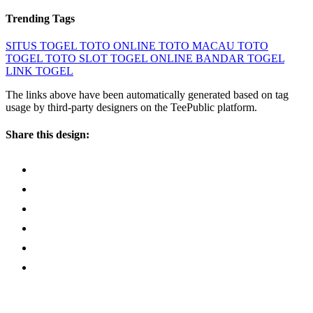
Trending Tags
SITUS TOGEL
TOTO ONLINE
TOTO MACAU
TOTO
TOGEL
TOTO SLOT
TOGEL ONLINE
BANDAR TOGEL
LINK TOGEL
The links above have been automatically generated based on tag
usage by third-party designers on the TeePublic platform.
Share this design: