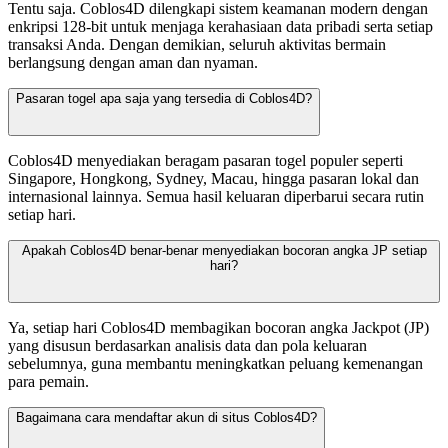
Tentu saja. Coblos4D dilengkapi sistem keamanan modern dengan
enkripsi 128-bit untuk menjaga kerahasiaan data pribadi serta setiap
transaksi Anda. Dengan demikian, seluruh aktivitas bermain
berlangsung dengan aman dan nyaman.
Pasaran togel apa saja yang tersedia di Coblos4D?
Coblos4D menyediakan beragam pasaran togel populer seperti
Singapore, Hongkong, Sydney, Macau, hingga pasaran lokal dan
internasional lainnya. Semua hasil keluaran diperbarui secara rutin
setiap hari.
Apakah Coblos4D benar-benar menyediakan bocoran angka JP setiap
hari?
Ya, setiap hari Coblos4D membagikan bocoran angka Jackpot (JP)
yang disusun berdasarkan analisis data dan pola keluaran
sebelumnya, guna membantu meningkatkan peluang kemenangan
para pemain.
Bagaimana cara mendaftar akun di situs Coblos4D?