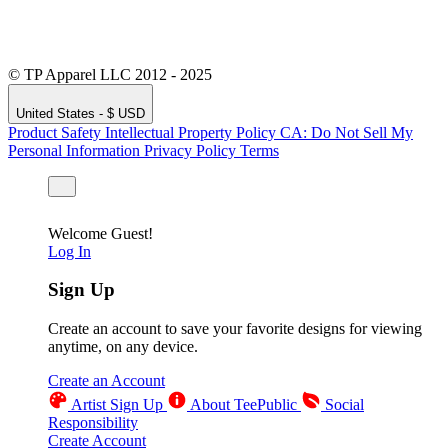
© TP Apparel LLC 2012 - 2025
United States - $ USD
Product Safety
Intellectual Property Policy
CA: Do Not Sell My
Personal Information
Privacy Policy
Terms
Welcome Guest!
Log In
Sign Up
Create an account to save your favorite designs for viewing
anytime, on any device.
Create an Account
Artist Sign Up
About TeePublic
Social
Responsibility
Create Account