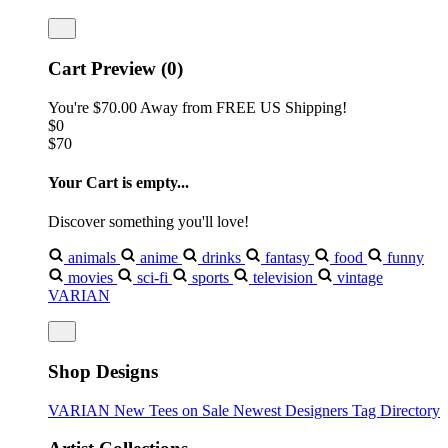
Cart Preview (0)
You're
$70.00
Away from
FREE US Shipping!
$0
$70
Your Cart is empty...
Discover something you'll love!
animals
anime
drinks
fantasy
food
funny
movies
sci-fi
sports
television
vintage
VARIAN
Shop Designs
VARIAN
New Tees on Sale
Newest Designers
Tag Directory