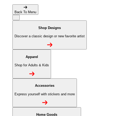
Back To Menu
Shop Designs
Discover a classic design or new favorite artist
Apparel
Shop for Adults & Kids
Accessories
Express yourself with stickers and more
Home Goods