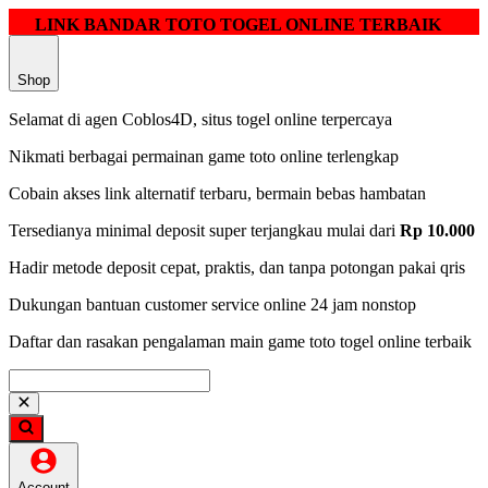
LINK BANDAR TOTO TOGEL ONLINE TERBAIK
Shop
Selamat di agen Coblos4D, situs togel online terpercaya
Nikmati berbagai permainan game toto online terlengkap
Cobain akses link alternatif terbaru, bermain bebas hambatan
Tersedianya minimal deposit super terjangkau mulai dari
Rp 10.000
Hadir metode deposit cepat, praktis, dan tanpa potongan pakai qris
Dukungan bantuan customer service online 24 jam nonstop
Daftar dan rasakan pengalaman main game toto togel online terbaik
Account