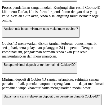
Proses pendaftaran sangat mudah. Kunjungi situs resmi Coblos4D,
klik menu Daftar, lalu isi formulir pendaftaran dengan data yang
valid. Setelah akun aktif, Anda bisa langsung mulai bermain togel
online.
Apakah ada batas minimum atau maksimum taruhan?
Coblos4D menawarkan diskon taruhan terbesar, bonus menarik
setiap hari, serta pelayanan pelanggan 24 jam penuh. Dengan
kombinasi ini, pengalaman bermain Anda akan jauh lebih
menguntungkan dan menyenangkan.
Berapa minimal deposit untuk bermain di Coblos4D?
Minimal deposit di Coblos4D sangat terjangkau, sehingga semua
pemain — baik pemula maupun berpengalaman — dapat menikmati
permainan tanpa khawatir harus mengeluarkan modal besar.
Bagaimana cara melakukan deposit dan penarikan dana di Coblos4D?