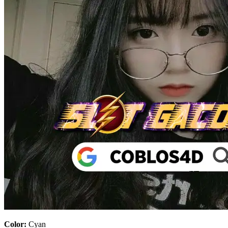
Color:
Cyan