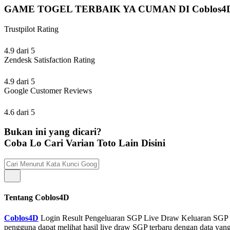
GAME TOGEL TERBAIK YA CUMAN DI Coblos4
Trustpilot Rating
4.9 dari 5
Zendesk Satisfaction Rating
4.9 dari 5
Google Customer Reviews
4.6 dari 5
Bukan ini yang dicari?
Coba Lo Cari Varian Toto Lain Disini
Tentang Coblos4D
Coblos4D
Login Result Pengeluaran SGP Live Draw Keluaran SGP men
pengguna dapat melihat hasil live draw SGP terbaru dengan data yang t