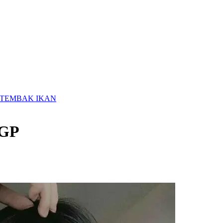
TEMBAK IKAN
SGP