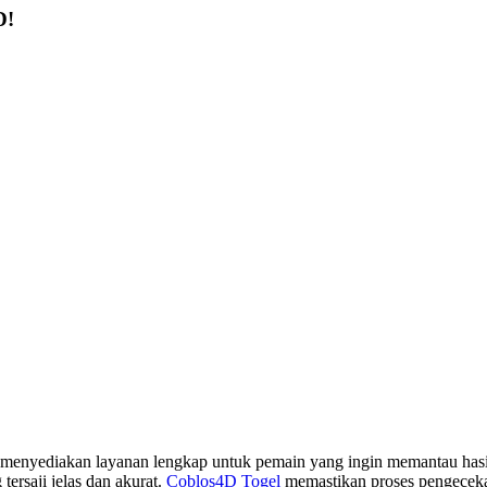
D!
yediakan layanan lengkap untuk pemain yang ingin memantau hasil pe
ersaji jelas dan akurat.
Coblos4D Togel
memastikan proses pengecekan