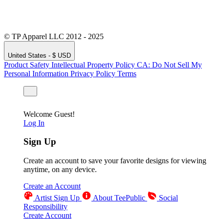
© TP Apparel LLC 2012 - 2025
United States - $ USD
Product Safety
Intellectual Property Policy
CA: Do Not Sell My
Personal Information
Privacy Policy
Terms
Welcome Guest!
Log In
Sign Up
Create an account to save your favorite designs for viewing
anytime, on any device.
Create an Account
Artist Sign Up
About TeePublic
Social
Responsibility
Create Account