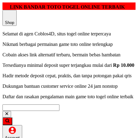
LINK BANDAR TOTO TOGEL ONLINE TERBAIK
Shop
Selamat di agen Coblos4D, situs togel online terpercaya
Nikmati berbagai permainan game toto online terlengkap
Cobain akses link alternatif terbaru, bermain bebas hambatan
Tersedianya minimal deposit super terjangkau mulai dari
Rp 10.000
Hadir metode deposit cepat, praktis, dan tanpa potongan pakai qris
Dukungan bantuan customer service online 24 jam nonstop
Daftar dan rasakan pengalaman main game toto togel online terbaik
Account