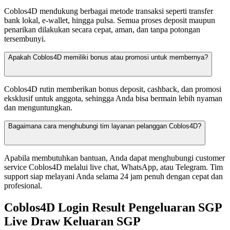
Coblos4D mendukung berbagai metode transaksi seperti transfer
bank lokal, e-wallet, hingga pulsa. Semua proses deposit maupun
penarikan dilakukan secara cepat, aman, dan tanpa potongan
tersembunyi.
Apakah Coblos4D memiliki bonus atau promosi untuk membernya?
Coblos4D rutin memberikan bonus deposit, cashback, dan promosi
eksklusif untuk anggota, sehingga Anda bisa bermain lebih nyaman
dan menguntungkan.
Bagaimana cara menghubungi tim layanan pelanggan Coblos4D?
Apabila membutuhkan bantuan, Anda dapat menghubungi customer
service Coblos4D melalui live chat, WhatsApp, atau Telegram. Tim
support siap melayani Anda selama 24 jam penuh dengan cepat dan
profesional.
Coblos4D Login Result Pengeluaran SGP
Live Draw Keluaran SGP