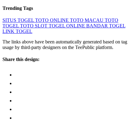
Trending Tags
SITUS TOGEL
TOTO ONLINE
TOTO MACAU
TOTO
TOGEL
TOTO SLOT
TOGEL ONLINE
BANDAR TOGEL
LINK TOGEL
The links above have been automatically generated based on tag
usage by third-party designers on the TeePublic platform.
Share this design: