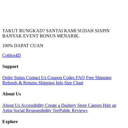
TAKUT RUNGKAD? SANTAI KAMI SUDAH SIAPIN
BANYAK EVENT BONUS MENARIK.
100% DAPAT CUAN
Coblos4D
Support
Order Status
Contact Us
Coupon Codes
FAQ
Free Shipping
Refunds & Returns
Shipping Info
Size Chart
About Us
About Us
Accessibility
Create a Dashery Store
Careers
Hire an
Artist
Social Responsibility
TeePublic Reviews
Explore