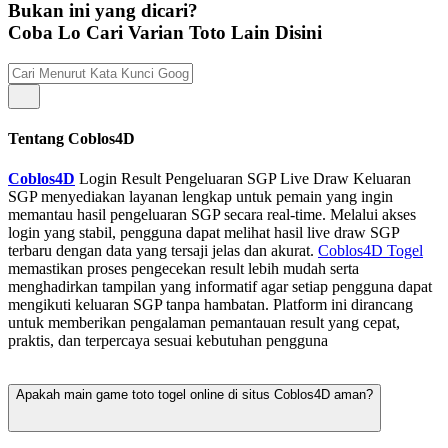
Bukan ini yang dicari?
Coba Lo Cari Varian Toto Lain Disini
Tentang Coblos4D
Coblos4D
Login Result Pengeluaran SGP Live Draw Keluaran
SGP menyediakan layanan lengkap untuk pemain yang ingin
memantau hasil pengeluaran SGP secara real-time. Melalui akses
login yang stabil, pengguna dapat melihat hasil live draw SGP
terbaru dengan data yang tersaji jelas dan akurat.
Coblos4D Togel
memastikan proses pengecekan result lebih mudah serta
menghadirkan tampilan yang informatif agar setiap pengguna dapat
mengikuti keluaran SGP tanpa hambatan. Platform ini dirancang
untuk memberikan pengalaman pemantauan result yang cepat,
praktis, dan terpercaya sesuai kebutuhan pengguna
Apakah main game toto togel online di situs Coblos4D aman?