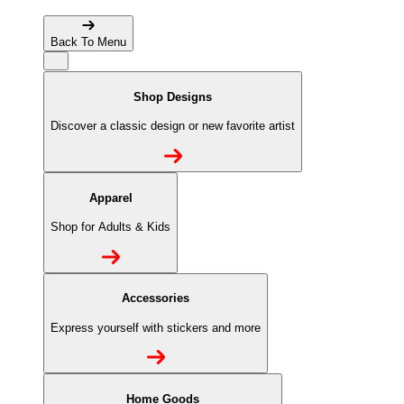
Back To Menu
Shop Designs
Discover a classic design or new favorite artist
Apparel
Shop for Adults & Kids
Accessories
Express yourself with stickers and more
Home Goods