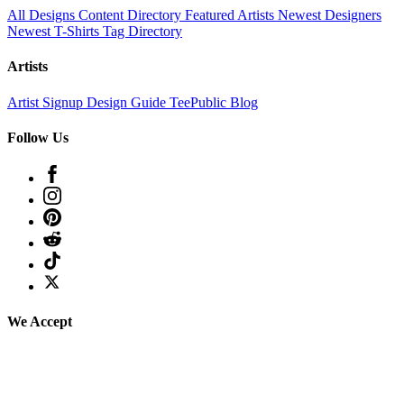
All Designs
Content Directory
Featured Artists
Newest Designers
Newest T-Shirts
Tag Directory
Artists
Artist Signup
Design Guide
TeePublic Blog
Follow Us
We Accept