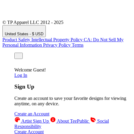
© TP Apparel LLC 2012 - 2025
United States - $ USD
Product Safety
Intellectual Property Policy
CA: Do Not Sell My
Personal Information
Privacy Policy
Terms
Welcome Guest!
Log In
Sign Up
Create an account to save your favorite designs for viewing
anytime, on any device.
Create an Account
Artist Sign Up
About TeePublic
Social
Responsibility
Create Account