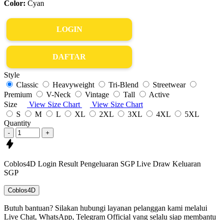
Color:
Cyan
LOGIN
DAFTAR
Style
Classic
Heavyweight
Tri-Blend
Streetwear
Premium
V-Neck
Vintage
Tall
Active
Size
View Size Chart
View Size Chart
S
M
L
XL
2XL
3XL
4XL
5XL
Quantity
-
+
Coblos4D Login Result Pengeluaran SGP Live Draw Keluaran
SGP
Coblos4D
Butuh bantuan? Silakan hubungi layanan pelanggan kami melalui
Live Chat, WhatsApp, Telegram Official yang selalu siap membantu