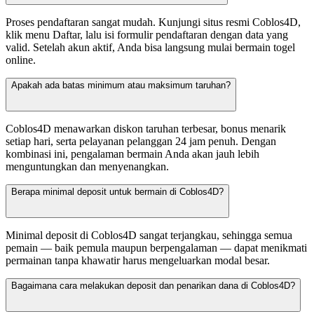
Proses pendaftaran sangat mudah. Kunjungi situs resmi Coblos4D,
klik menu Daftar, lalu isi formulir pendaftaran dengan data yang
valid. Setelah akun aktif, Anda bisa langsung mulai bermain togel
online.
Apakah ada batas minimum atau maksimum taruhan?
Coblos4D menawarkan diskon taruhan terbesar, bonus menarik
setiap hari, serta pelayanan pelanggan 24 jam penuh. Dengan
kombinasi ini, pengalaman bermain Anda akan jauh lebih
menguntungkan dan menyenangkan.
Berapa minimal deposit untuk bermain di Coblos4D?
Minimal deposit di Coblos4D sangat terjangkau, sehingga semua
pemain — baik pemula maupun berpengalaman — dapat menikmati
permainan tanpa khawatir harus mengeluarkan modal besar.
Bagaimana cara melakukan deposit dan penarikan dana di Coblos4D?