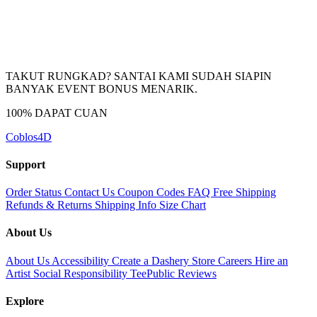
TAKUT RUNGKAD? SANTAI KAMI SUDAH SIAPIN
BANYAK EVENT BONUS MENARIK.
100% DAPAT CUAN
Coblos4D
Support
Order Status
Contact Us
Coupon Codes
FAQ
Free Shipping
Refunds & Returns
Shipping Info
Size Chart
About Us
About Us
Accessibility
Create a Dashery Store
Careers
Hire an
Artist
Social Responsibility
TeePublic Reviews
Explore