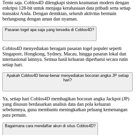
Tentu saja. Coblos4D dilengkapi sistem keamanan modern dengan
enkripsi 128-bit untuk menjaga kerahasiaan data pribadi serta setiap
transaksi Anda. Dengan demikian, seluruh aktivitas bermain
berlangsung dengan aman dan nyaman.
Pasaran togel apa saja yang tersedia di Coblos4D?
Coblos4D menyediakan beragam pasaran togel populer seperti
Singapore, Hongkong, Sydney, Macau, hingga pasaran lokal dan
internasional lainnya. Semua hasil keluaran diperbarui secara rutin
setiap hari.
Apakah Coblos4D benar-benar menyediakan bocoran angka JP setiap
hari?
Ya, setiap hari Coblos4D membagikan bocoran angka Jackpot (JP)
yang disusun berdasarkan analisis data dan pola keluaran
sebelumnya, guna membantu meningkatkan peluang kemenangan
para pemain.
Bagaimana cara mendaftar akun di situs Coblos4D?