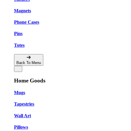
Magnets
Phone Cases
Pins
Totes
Back To Menu
Home Goods
Mugs
Tapestries
Wall Art
Pillows