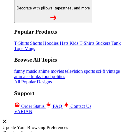
Decorate with pillows, tapestries, and more
Popular Products
T-Shirts
Shorts
Hoodies
Hats
Kids T-Shirts
Stickers
Tank
Tops
Mugs
Browse All Topics
funny
music
anime
movies
television
sports
sci-fi
vintage
animals
drinks
food
politics
All Popular Designs
Support
Order Status
FAQ
Contact Us
VARIAN
Update Your Browsing Preferences