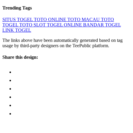
Trending Tags
SITUS TOGEL
TOTO ONLINE
TOTO MACAU
TOTO
TOGEL
TOTO SLOT
TOGEL ONLINE
BANDAR TOGEL
LINK TOGEL
The links above have been automatically generated based on tag
usage by third-party designers on the TeePublic platform.
Share this design: