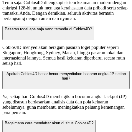
Tentu saja. Coblos4D dilengkapi sistem keamanan modern dengan
enkripsi 128-bit untuk menjaga kerahasiaan data pribadi serta setiap
transaksi Anda. Dengan demikian, seluruh aktivitas bermain
berlangsung dengan aman dan nyaman.
Pasaran togel apa saja yang tersedia di Coblos4D?
Coblos4D menyediakan beragam pasaran togel populer seperti
Singapore, Hongkong, Sydney, Macau, hingga pasaran lokal dan
internasional lainnya. Semua hasil keluaran diperbarui secara rutin
setiap hari.
Apakah Coblos4D benar-benar menyediakan bocoran angka JP setiap
hari?
Ya, setiap hari Coblos4D membagikan bocoran angka Jackpot (JP)
yang disusun berdasarkan analisis data dan pola keluaran
sebelumnya, guna membantu meningkatkan peluang kemenangan
para pemain.
Bagaimana cara mendaftar akun di situs Coblos4D?