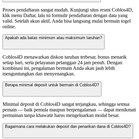
Proses pendaftaran sangat mudah. Kunjungi situs resmi Coblos4D,
klik menu Daftar, lalu isi formulir pendaftaran dengan data yang
valid. Setelah akun aktif, Anda bisa langsung mulai bermain togel
online.
Apakah ada batas minimum atau maksimum taruhan?
Coblos4D menawarkan diskon taruhan terbesar, bonus menarik
setiap hari, serta pelayanan pelanggan 24 jam penuh. Dengan
kombinasi ini, pengalaman bermain Anda akan jauh lebih
menguntungkan dan menyenangkan.
Berapa minimal deposit untuk bermain di Coblos4D?
Minimal deposit di Coblos4D sangat terjangkau, sehingga semua
pemain — baik pemula maupun berpengalaman — dapat menikmati
permainan tanpa khawatir harus mengeluarkan modal besar.
Bagaimana cara melakukan deposit dan penarikan dana di Coblos4D?