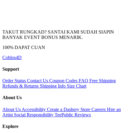
TAKUT RUNGKAD? SANTAI KAMI SUDAH SIAPIN
BANYAK EVENT BONUS MENARIK.
100% DAPAT CUAN
Coblos4D
Support
Order Status
Contact Us
Coupon Codes
FAQ
Free Shipping
Refunds & Returns
Shipping Info
Size Chart
About Us
About Us
Accessibility
Create a Dashery Store
Careers
Hire an
Artist
Social Responsibility
TeePublic Reviews
Explore