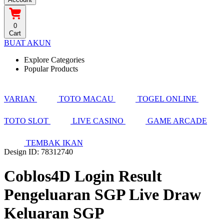
0
Cart
BUAT AKUN
Explore Categories
Popular Products
VARIAN
TOTO MACAU
TOGEL ONLINE
TOTO SLOT
LIVE CASINO
GAME ARCADE
TEMBAK IKAN
Design ID: 78312740
Coblos4D Login Result
Pengeluaran SGP Live Draw
Keluaran SGP