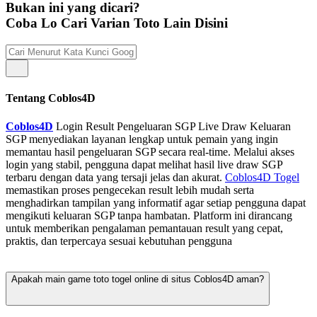
Bukan ini yang dicari?
Coba Lo Cari Varian Toto Lain Disini
Tentang Coblos4D
Coblos4D
Login Result Pengeluaran SGP Live Draw Keluaran
SGP menyediakan layanan lengkap untuk pemain yang ingin
memantau hasil pengeluaran SGP secara real-time. Melalui akses
login yang stabil, pengguna dapat melihat hasil live draw SGP
terbaru dengan data yang tersaji jelas dan akurat.
Coblos4D Togel
memastikan proses pengecekan result lebih mudah serta
menghadirkan tampilan yang informatif agar setiap pengguna dapat
mengikuti keluaran SGP tanpa hambatan. Platform ini dirancang
untuk memberikan pengalaman pemantauan result yang cepat,
praktis, dan terpercaya sesuai kebutuhan pengguna
Apakah main game toto togel online di situs Coblos4D aman?