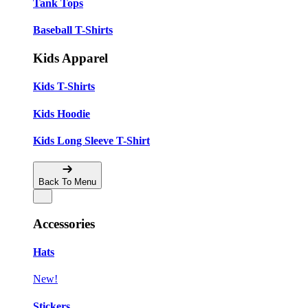
Tank Tops
Baseball T-Shirts
Kids Apparel
Kids T-Shirts
Kids Hoodie
Kids Long Sleeve T-Shirt
Back To Menu
Accessories
Hats
New!
Stickers