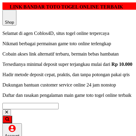
LINK BANDAR TOTO TOGEL ONLINE TERBAIK
Shop
Selamat di agen Coblos4D, situs togel online terpercaya
Nikmati berbagai permainan game toto online terlengkap
Cobain akses link alternatif terbaru, bermain bebas hambatan
Tersedianya minimal deposit super terjangkau mulai dari
Rp 10.000
Hadir metode deposit cepat, praktis, dan tanpa potongan pakai qris
Dukungan bantuan customer service online 24 jam nonstop
Daftar dan rasakan pengalaman main game toto togel online terbaik
Account