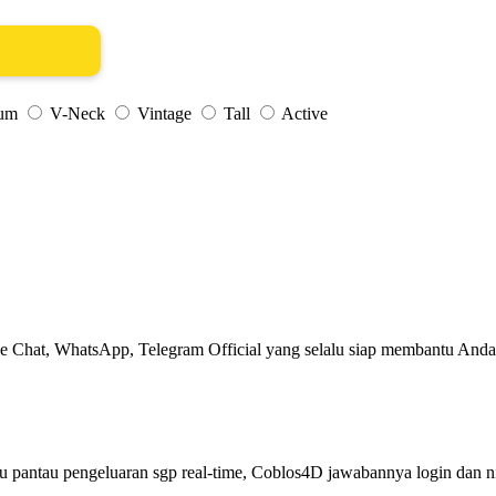
um
V-Neck
Vintage
Tall
Active
e Chat, WhatsApp, Telegram Official yang selalu siap membantu Anda
u pantau pengeluaran sgp real-time, Coblos4D jawabannya login dan nik